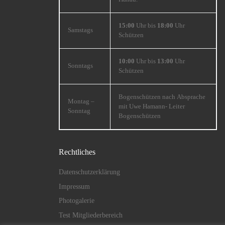
15:00
Uhr bis
18:00
Uhr
Samstags
Schützen
10:00
Uhr bis
13:00
Uhr
Sonntags
Schützen
Bogenschützen nach Absprache
Montag –
mit Uwe Hamann- Leiter
Sonntag
Bogenschützen
Rechtliches
Datenschutzerklärung
Impressum
Photogalerie
Test Mitgliederbereich