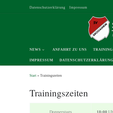
Zum Inhalt springen
Datenschutzerklärung
Impressum
NEWS
ANFAHRT ZU UNS
TRAINING
IMPRESSUM
DATENSCHUTZERKLÄRUN
Start
»
Trainingszeiten
Trainingszeiten
Donnerstags
18:00
Uh