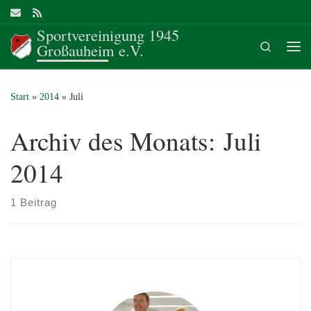
Zum Inhalt springen
Sportvereinigung 1945
Search
Großauheim e.V.
Me
Start
»
2014
»
Juli
Archiv des Monats:
Juli
2014
1 Beitrag