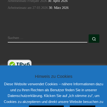
Arbeitseinsatz Frühjahr 2026
30. April 2026
Arbeitseinsatz am 27.03.2026
30. März 2026
SUCHE
Such
Hinweis zu Cookies
Diese Website verwendet Cookies – nähere Informationen dazu
und zu Ihren Rechten als Benutzer finden Sie in unserer
Datenschutzerklärung. Klicken Sie auf „Ich stimme zu“, um
© 2026
Sportvereinigung 1945 Großauheim e.V.
– Alle Rechte
Cookies zu akzeptieren und direkt unsere Website besuchen zu
vorbehalten