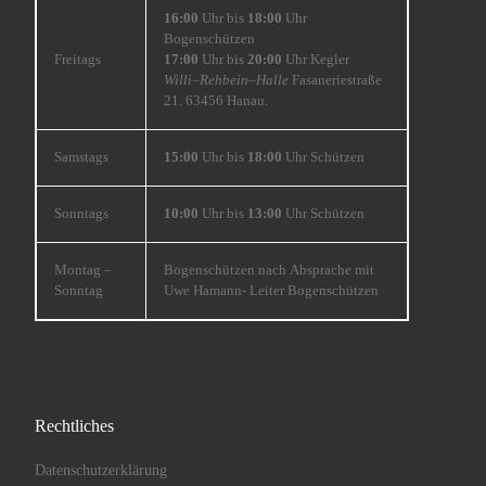
16:00
Uhr bis
18:00
Uhr
Bogenschützen
Freitags
17:00
Uhr bis
20:00
Uhr Kegler
Willi
–
Rehbein
–
Halle
Fasaneriestraße
21. 63456 Hanau.
Samstags
15:00
Uhr bis
18:00
Uhr Schützen
Sonntags
10:00
Uhr bis
13:00
Uhr Schützen
Montag –
Bogenschützen nach Absprache mit
Sonntag
Uwe Hamann- Leiter Bogenschützen
Rechtliches
Datenschutzerklärung