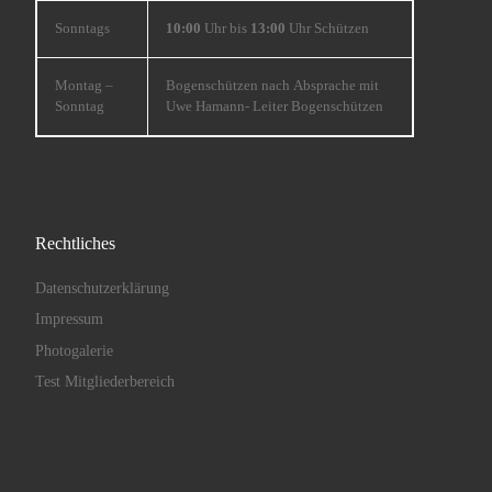
Sonntags
10:00
Uhr bis
13:00
Uhr Schützen
Montag –
Bogenschützen nach Absprache mit
Sonntag
Uwe Hamann- Leiter Bogenschützen
Rechtliches
Datenschutzerklärung
Impressum
Photogalerie
Test Mitgliederbereich