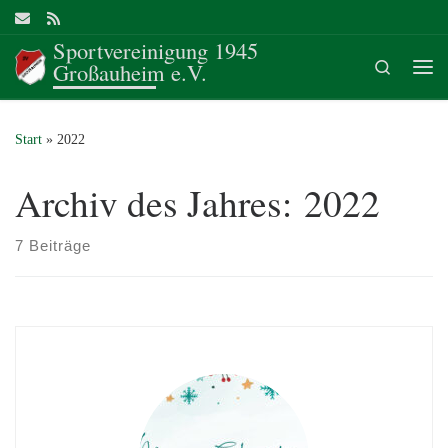
Zum Inhalt springen
Sportvereinigung 1945
Search
Großauheim e.V.
Me
Start
»
2022
Archiv des Jahres:
2022
7 Beiträge