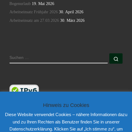
Bogenurlaub
19. Mai 2026
Arbeitseinsatz Frühjahr 2026
30. April 2026
Arbeitseinsatz am 27.03.2026
30. März 2026
SUCHE
Such
Hinweis zu Cookies
Diese Website verwendet Cookies – nähere Informationen dazu
und zu Ihren Rechten als Benutzer finden Sie in unserer
Datenschutzerklärung. Klicken Sie auf „Ich stimme zu“, um
© 2026
Sportvereinigung 1945 Großauheim e.V.
– Alle Rechte