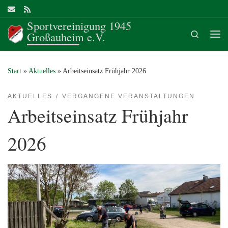
Zum Inhalt springen
Sportvereinigung 1945
Search
Großauheim e.V.
Me
Start
»
Aktuelles
»
Arbeitseinsatz Frühjahr 2026
AKTUELLES
VERGANGENE VERANSTALTUNGEN
Arbeitseinsatz Frühjahr
2026