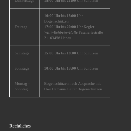
Donnerstags
18:00
Uhr bis
21:00
Uhr Schützen
16:00
Uhr bis
18:00
Uhr
Bogenschützen
Freitags
17:00
Uhr bis
20:00
Uhr Kegler
Willi
–
Rehbein
–
Halle
Fasaneriestraße
21. 63456 Hanau.
Samstags
15:00
Uhr bis
18:00
Uhr Schützen
Sonntags
10:00
Uhr bis
13:00
Uhr Schützen
Montag –
Bogenschützen nach Absprache mit
Sonntag
Uwe Hamann- Leiter Bogenschützen
Rechtliches