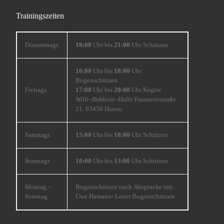
Trainingszeiten
Donnerstags
18:00
Uhr bis
21:00
Uhr Schützen
16:00
Uhr bis
18:00
Uhr
Bogenschützen
Freitags
17:00
Uhr bis
20:00
Uhr Kegler
Willi
–
Rehbein
–
Halle
Fasaneriestraße
21. 63456 Hanau.
Samstags
15:00
Uhr bis
18:00
Uhr Schützen
Sonntags
10:00
Uhr bis
13:00
Uhr Schützen
Montag –
Bogenschützen nach Absprache mit
Sonntag
Uwe Hamann- Leiter Bogenschützen