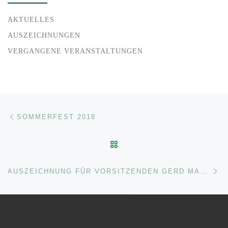
AKTUELLES
AUSZEICHNUNGEN
VERGANGENE VERANSTALTUNGEN
Beitragsnavigation
Vorheriger Beitrag
SOMMERFEST 2018
ZURÜCK ZUR BEITRAGSL
Nä
AUSZEICHNUNG FÜR VORSITZENDEN GERD MARKOVSKY